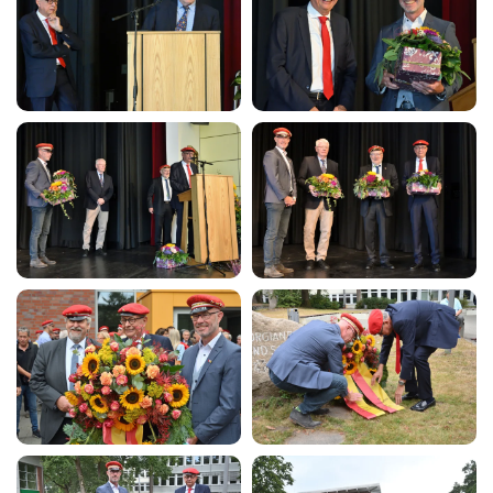
VERGRÖSSERN
VERGRÖSSERN
VERGRÖSSERN
VERGRÖSSERN
VERGRÖSSERN
VERGRÖSSERN