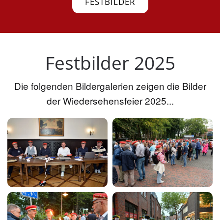
FESTBILDER
Festbilder 2025
Die folgenden Bildergalerien zeigen die Bilder
der Wiedersehensfeier 2025...
VERGRÖSSERN
VERGRÖSSERN