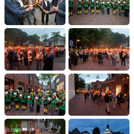
VERGRÖSSERN
VERGRÖSSERN
VERGRÖSSERN
VERGRÖSSERN
VERGRÖSSERN
VERGRÖSSERN