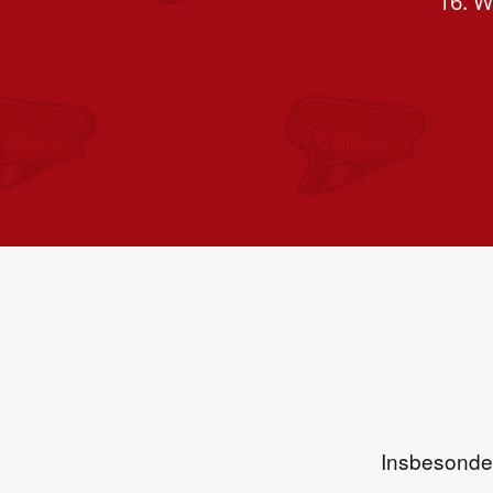
16. W
Insbesonder